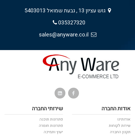
גוש עציון 13 , גבעת שמואל 5403013
035327320
sales@anyware.co.il
אודות החברה
שירותי החברה
אודותינו
פתרונות תוכנה
שירות לקוחות
פתרונות חומרה
תקנון החברה
יעוץ ותמיכה