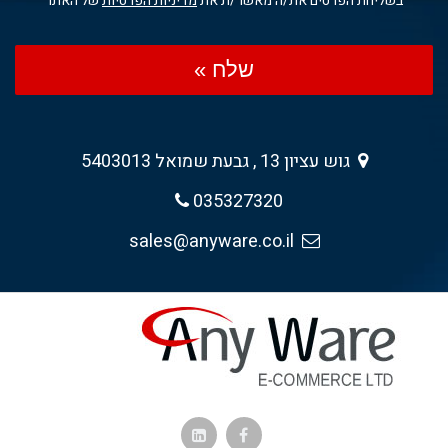
בשליחת הפרטים את/ה מאשר/ת את
מדיניות הפרטיות
של האתר
שלח »
גוש עציון 13 , גבעת שמואל 5403013
035327320
sales@anyware.co.il