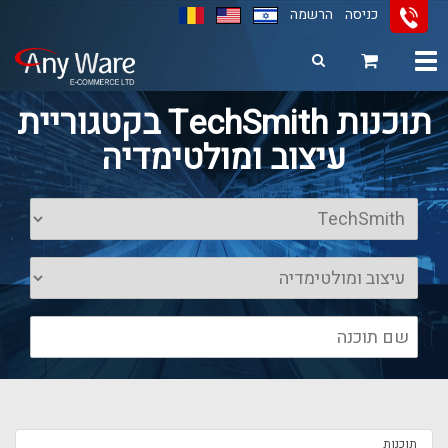
כניסה
הרשמה
Toggle
navigation
11
12
13
תוכנות TechSmith בקטגוריית
עיצוב ומולטימדיה
תוכנות