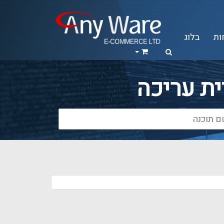
ות
בלוג