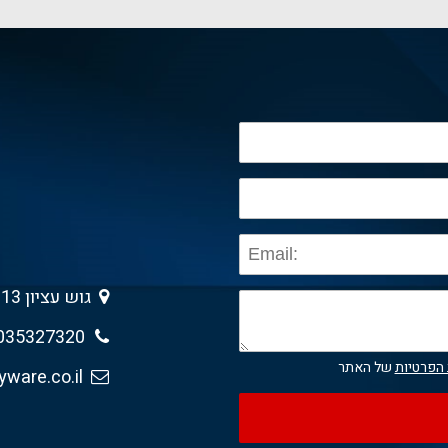
גוש עציון 13 , גבעת שמואל 5403013
035327320
 הפרטיות
של האתר
sales@anyware.co.il