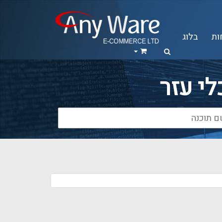
ות
בלוג