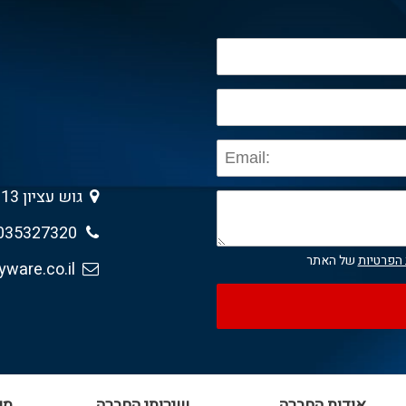
גוש עציון 13 , גבעת שמואל 5403013
035327320
 הפרטיות
של האתר
sales@anyware.co.il
אודות החברה
שירותי החברה
מי