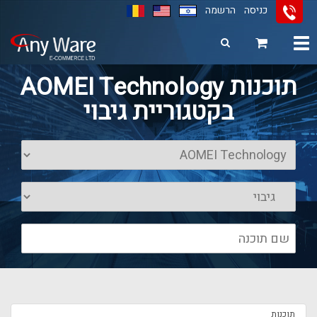
כניסה
הרשמה
Toggle
navigation
11
12
13
תוכנות AOMEI Technology
בקטגוריית גיבוי
תוכנות