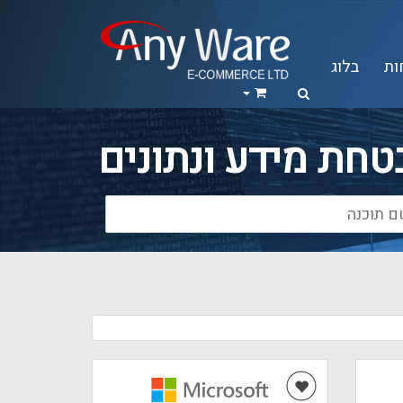
ות
בלוג