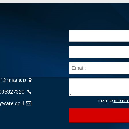
גוש עציון 13 , גבעת שמואל 5403013
035327320
 הפרטיות
של האתר
sales@anyware.co.il