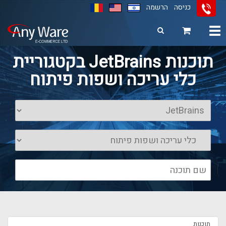
כניסה
הרשמה
Toggle
navigation
11
12
13
תוכנות JetBrains בקטגוריית
כלי עריכה ושפות פיתוח
תוכנות