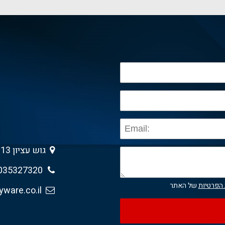
גוש עציון 13 , גבעת שמואל 5403013
035327320
 הפרטיות
של האתר
sales@anyware.co.il