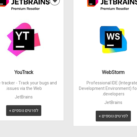
YouTrack
WebStorm
e tracker - Track your bugs and
Professional IDE (Integrat
issues via the Web.
Development Environment) fo
developers.
JetBrains
JetBrains
לפרטים נוספים »
לפרטים נוספים »