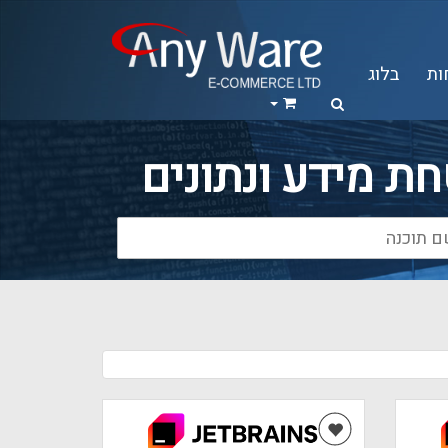
ות
בלוג