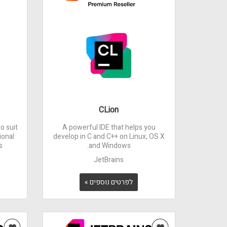
CLion
to suit
A powerful IDE that helps you
ional
develop in C and C++ on Linux, OS X
.
and Windows.
JetBrains
לפרטים נוספים »