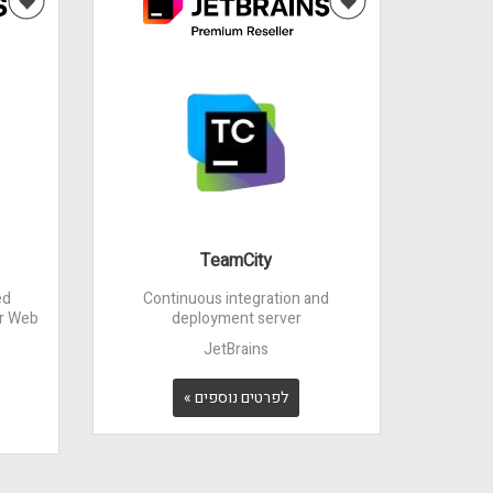
TeamCity
ed
Continuous integration and
r Web
deployment server
JetBrains
לפרטים נוספים »