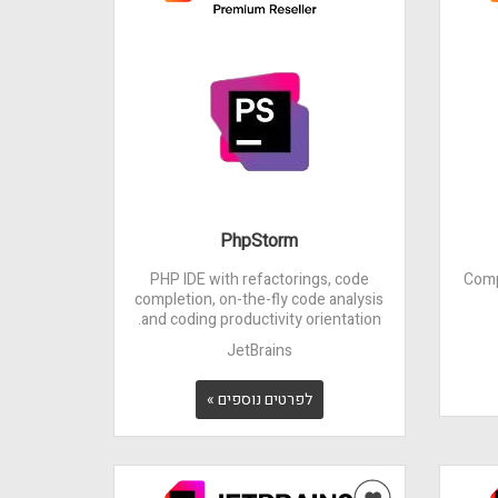
PhpStorm
PHP IDE with refactorings, code
Comp
completion, on-the-fly code analysis
and coding productivity orientation.
JetBrains
לפרטים נוספים »