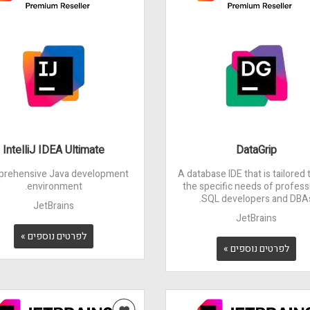
IntelliJ IDEA Ultimate
DataGrip
rehensive Java development
A database IDE that is tailored 
environment.
the specific needs of profess
SQL developers and DBAs
JetBrains
JetBrains
לפרטים נוספים »
לפרטים נוספים »