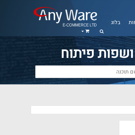
ות
בלוג