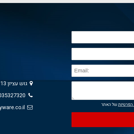
גוש עציון 13 , גבעת שמואל 5403013
035327320
 הפרטיות
של האתר
sales@anyware.co.il