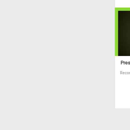
Pres
Reco