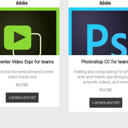
enter Video Expr for teams
Photoshop CC for tea
rd and mix webcam and screen
Editing and compositing for p
video feeds tool
web and mobile app designs
artwork, videos, and more
ADOBE
ADOBE
לפרטים נוספים »
לפרטים נוספים »