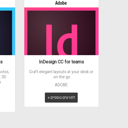
ms
InDesign CC for teams
hotos,
Craft elegant layouts at your desk or
, 3D
on the go.
.
ADOBE
לפרטים נוספים »