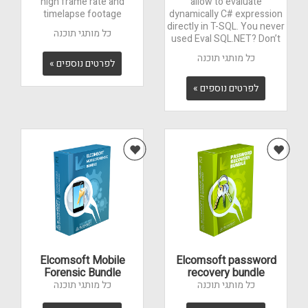
high frame rate and
allow to evaluate
timelapse footage
dynamically C# expression
directly in T-SQL. You never
כל מותגי תוכנה
used Eval SQL.NET? Don’t
worry, this step-by-step
כל מותגי תוכנה
walkthrough will help you to
לפרטים נוספים »
understand the library.
לפרטים נוספים »
Provide to your SQL Server
all missing pieces like
regular expression and
dynamic arithmetic string
evaluation.
Elcomsoft Mobile
Elcomsoft password
Forensic Bundle
recovery bundle
כל מותגי תוכנה
כל מותגי תוכנה