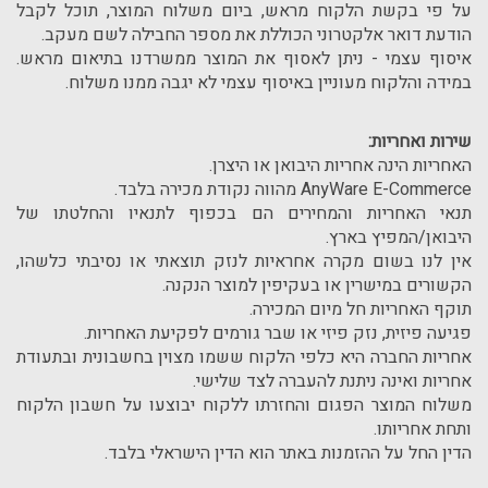
על פי בקשת הלקוח מראש, ביום משלוח המוצר, תוכל לקבל
הודעת דואר אלקטרוני הכוללת את מספר החבילה לשם מעקב.
איסוף עצמי - ניתן לאסוף את המוצר ממשרדנו בתיאום מראש.
במידה והלקוח מעוניין באיסוף עצמי לא יגבה ממנו משלוח.
שירות ואחריות:
האחריות הינה אחריות היבואן או היצרן.
AnyWare E-Commerce מהווה נקודת מכירה בלבד.
תנאי האחריות והמחירים הם בכפוף לתנאיו והחלטתו של
היבואן/המפיץ בארץ.
אין לנו בשום מקרה אחראיות לנזק תוצאתי או נסיבתי כלשהו,
הקשורים במישרין או בעקיפין למוצר הנקנה.
תוקף האחריות חל מיום המכירה.
פגיעה פיזית, נזק פיזי או שבר גורמים לפקיעת האחריות.
אחריות החברה היא כלפי הלקוח ששמו מצוין בחשבונית ובתעודת
אחריות ואינה ניתנת להעברה לצד שלישי.
משלוח המוצר הפגום והחזרתו ללקוח יבוצעו על חשבון הלקוח
ותחת אחריותו.
הדין החל על ההזמנות באתר הוא הדין הישראלי בלבד.