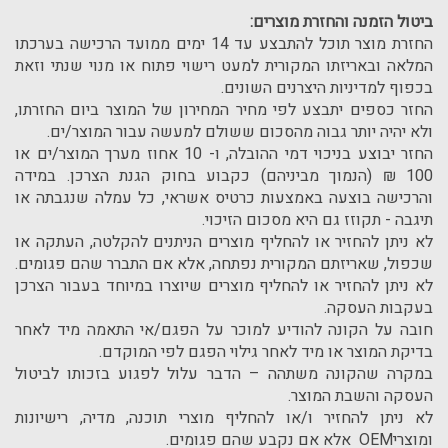
ביטול הזמנה והחזרת מוצרים:
החזרת מוצר תוכל להתבצע עד 14 ימים ממועד הרכישה בערכתו
המלאה ובאריזתו המקורית למעט רישוי פתוח או מנוי שנתי וזאת
בכפוף למדיניות היצרנים השונים.
החזר כספים יתבצע לפי מחיר המחירון של המוצר ביום החזרתו,
ולא יהיה יותר גבוה מהסכום ששולם למעשה עבור המוצר/ים.
החזר יבוצע בניכוי דמי ההובלה, ו- 10 אחוז מערך המוצר/ים או
100 ₪ (הנמוך מביניהם) כקבוע בחוק הגנת הצרכן. במידה
והרכישה בוצעה באמצעות כרטיס אשראי, כל עמלה שנגבתה או
תיגבה - תקוזז גם היא מסכום הזיכוי.
לא ניתן להחזיר או להחליף מוצרים הניתנים להקלטה, העתקה או
שכפול, שאריזתם המקורית נפתחה, אלא אם התברר שהם פגומים.
לא ניתן להחזיר או להחליף מוצרים שיוצרו במיוחד בעבור הצרכן
בעקבות העסקה.
חובה על הקונה להודיע למוכר על הפגם/אי התאמה מיד לאחר
בדיקת המוצר או מיד לאחר גילוי הפגם לפי המוקדם.
במקרה שהקונה משתהה – הדבר עלול לפגוע בזכותו לביטול
העסקה והשבת המוצר.
לא ניתן להחזיר ו/או להחליף מוצרי תוכנה, מדיה, רישיונות
ומוצריOEM אלא אם נקבע שהם פגומים.