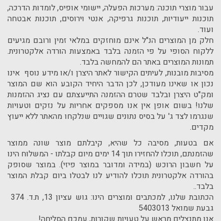
עבור מוצרי תוכנה: מערכות הפעלה, יישומי אופיס, לומדות הדרכה,
תוכנות ייעודיות, תוכנות גרפיקה, אנטי וירוסים, תוכנות אבטחה
ועוד.
חלק מן המוצרים הנ"ל אינם מוחזקים במלאי זמין ורובם מגיעים
ללקוח הסופי על פי הזמנה בלבד באמצעות הורדה אלקטרונית.
תמונות המוצרים באתר הם להמחשה בלבד.
מסיבות מובנות, לעיתים הקישור לאתר היצרן ו/או מידע נוסף אינו
נכון או שאינו מעודכן, לכן הדבר היחיד הקובע הוא שם המוצר
ומק"ט היצרן ובלבד שטרם ההזמנה התייעצתם עם נציג ההזמנות
שלנו! בשום אופן אין אנו מספקים אחריות על נזקים וטעויות
שנגרמו לצד ג' על בסיס נתונים שגויים שנלקחו מהאתר ללא ייעוץ
מקדים.
אם בטעות, מסיבה כל שהיא, קיבלתם מוצר שונה ממוצר
שהזמנתם, תוכלו להחזירו תוך 14 ימים מיום קבלתו - המשלוח הינו
על חשבון הרוכש (במידה ומדובר במוצר פיזי). במוצר שסופק
בהורדה אלקטרונית תוכלו להודיע לנו לבטלו ביום קבלת המוצר
בלבד..
הכתובת שלנו, למכתבים ומוצרים הינו: גוש עציון 13, ת.ד. 374
גבעת שמואל 5403013
אנו מתנצלים מראש על טעויות שקורות, עמכם הסליחה!