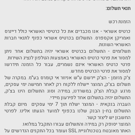
תנאי תשלום:
הזמנת רכש
כרטיס אשראי - אנו מכבדים את כל כרטיסי האשראי כולל דיינרס
ואמריקן אקספרס. התשלום בכרטיס אשראי כפוף לתנאי חברות
האשראי השונות.
תשלומים - התשלום בכרטיס אשראי יהיה בתשלום אחד ניתן
למסור את פרטי כרטיס האשראי באמצעות הטלפון לנציג השירות.
פרטי כרטיס האשראי אינם נשמרים, עבור כל הזמנה תידרשו
למסור את פרטי הכרטיס מחדש.
צ'ק מזומן - הצ'ק יירשם ע"ש אניוור אי קומרס בע"מ. במקרה של
תשלום בצ'ק, המוצר יישלח ללקוח רק לאחר חמישה ימי עסקים,
מרגע קבלת הצ'ק במשרדנו, במידה וסוג התשלום הינו בצ'ק,
התשלום יהיה בתשלום אחד לפירעון מיידי.
העברה בנקאית - המוצר ישלח תוך 7 ימי עסקים מיום קבלת
התשלום בח-ן הבנק שלנו בכפוף למועד הגעתו אלינו. לפרטי
החשבון יש ליצור קשר.
המוצר יסופק רק במידה והתשלום עבורו התקבל במלואו.
האתר מאובטח בטכנולוגיית SSL ועומד בכל התקנים הנדרשים על