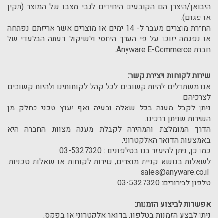
היבואן/היצרן הם הקובעים היחידים לגבי מצבו של המוצר (תקין
או פגום).
החזרת מוצרים מעבר ל- 14 ימים או מוצרים אשר אריזתם נפתחה
או נפגמה יזוכו על פי הערך היחסי ולשיקול דעתה הבלעדי של
חברת Anyware E-Commerce.
שירות לקוחות ויצירת קשר:
אנו משתדלים להיות קשובים לכל קהל לקוחותינו ולהיות קשובים
לצרכיהם.
ניתן לקבל מענה בכל שאלה ובעיה ואף יעוץ טכני כחלק מן
השירות שניתן דרכינו.
הדרך המומלצת והמהירה לקבלת מענה מצוות החברה היא
באמצעות הדואר האלקטרוני.
כמו כן, ניתן להיעזר בנו בטלפונים : 03-5327320
לשאלות בנושא קניית מוצרים, שירות לקוחות או שאלות טכניות:
sales@anyware.co.il
טלפון לבירורים: 03-5327320
אפשרות לביצוע הזמנות:
ניתן לבצע הזמנות בטלפון, בדואר אלקטרוני או בפקס.