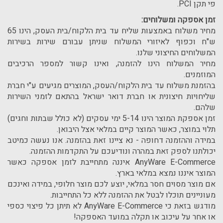
פי תקן PCI.
זמן אספקה ומשלוחים:
מחיר משלוח באמצעות שליח עד בית הלקוח/בית העסק, הינו 65
ש"ח וכפוף לאיזורי המשלוח שניתן עבורם שירות בשירות
המשלוחים החיצוני שלנו.
מחיר המשלוח הינו להזמנה, ואינו קשור למספר הרכיבים
המוזמנים.
בהזמנת משלוח עד בית הלקוח/העסק, המוצרים מגיעים ע"י חברת
שליחויות חיצונית או חברת דואר ישראל בהתאם לזמני השירות
שלהם.
זמן אספקת המוצר הינו 5-14 ימי עסקים (לא כולל שבתות וחגים)
תלוי במוצר, כאשר המוצר קיים במלאי אצל היבואן.
במידה וההזמנה דחופה - נא ציינו זאת בהזמנה. אנו נעשה כמיטב
יכולתנו לספק זאת במהרה ונודיעכם על התקדמות ההזמנה.
AnyWare E-Commerce איננה מתחייבת לזמן אספקה כאשר
המוצר איננו נמצא במלאי בארץ.
אם מוצר מסוים חסר במלאי, יוצע לכם מוצר חלופי, במידה ואינכם
מעוניינים תוכלו לבטל את ההזמנה ללא כל התחייבות.
מודגש בזאת כי AnyWare E-Commerce לא תיתן כל פיצוי כספי
או אחר על עיכוב או תקלה במועד האספקה!