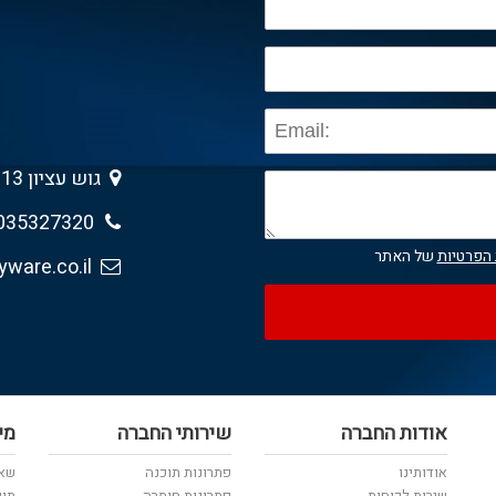
גוש עציון 13 , גבעת שמואל 5403013
035327320
 הפרטיות
של האתר
sales@anyware.co.il
אודות החברה
שירותי החברה
מי
אודותינו
פתרונות תוכנה
שאל
שירות לקוחות
פתרונות חומרה
תוכ