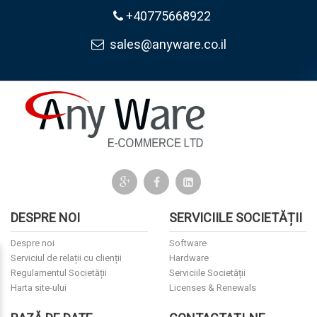
+40775668922
sales@anyware.co.il
DESPRE NOI
SERVICIILE SOCIETĂȚII
Despre noi
Software
Serviciul de relații cu clienții
Hardware
Regulamentul Societății
Serviciile Societății
Harta site-ului
Licenses & Renewals