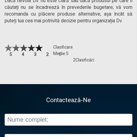
Dacă nevoia Dv. nu este clară sau dacă produsul pe care îl
căutați nu se încadrează în prevederile bugetare, vă vom
recomanda cu plăcere produse alternative, așa încât să
puteți lua cea mai potrivită decizie pentru organizația Dv.
Clasificare
Medie:
5
5
4
3
2
1
2
Clasificări:
Contactează-Ne