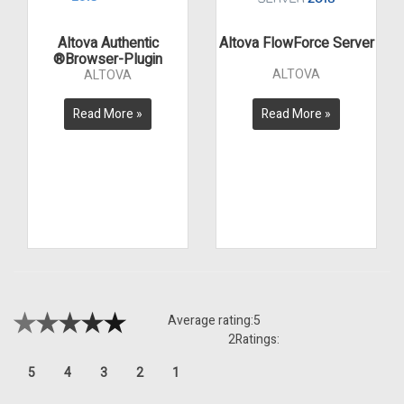
Altova Authentic
Altova FlowForce Server
Browser-Plugin®
ALTOVA
ALTOVA
Read More »
Read More »
Average rating:
5
2
Ratings:
5
4
3
2
1