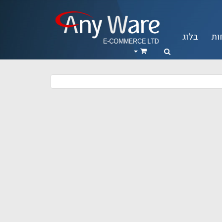
ות
בלוג