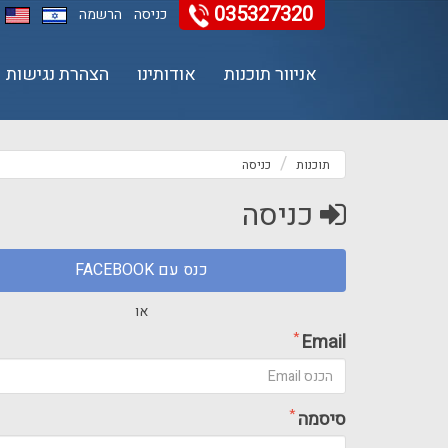
035327320
כניסה
הרשמה
11
12
13
אניוור תוכנות
אודותינו
הצהרת נגישות
תוכנות
כניסה
כניסה
כנס עם FACEBOOK
או
*
Email
*
סיסמה