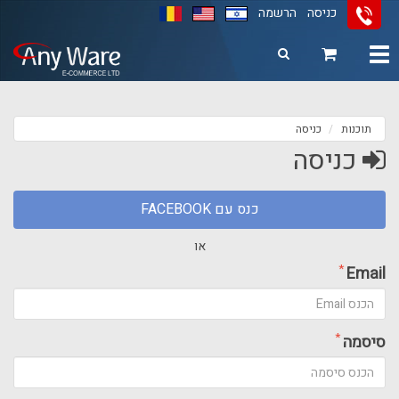
כניסה
הרשמה
11
12
13
Toggle
navigation
תוכנות
כניסה
כניסה
כנס עם FACEBOOK
או
*
Email
*
סיסמה