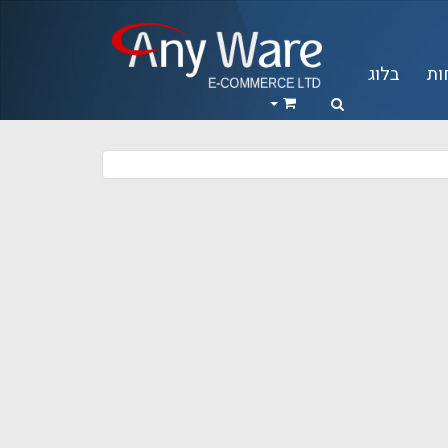
ות
בלוג