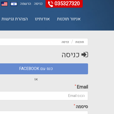
035327320
כניסה
הרשמה
11
12
13
אניוור תוכנות
אודותינו
הצהרת נגישות
תוכנות
כניסה
כניסה
כנס עם FACEBOOK
או
*
Email
*
סיסמה