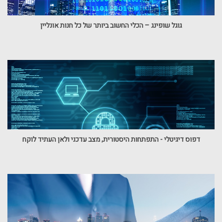
גוגל שופינג – הכלי החשוב ביותר של כל חנות אונליין
דפוס דיגיטלי - התפתחות היסטורית, מצב עדכני ולאן העתיד לוקח