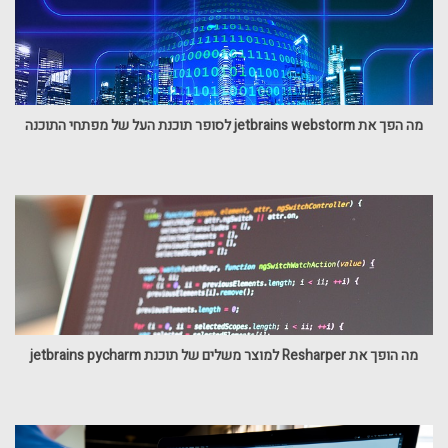
מה הפך את jetbrains webstorm לסופר תוכנת העל של מפתחי התוכנה
מה הופך את Resharper למוצר משלים של תוכנת jetbrains pycharm