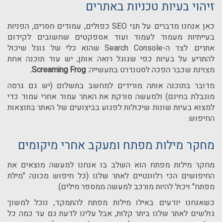
זיהוי בעיות טכניות באתרים
כאן אנחנו מדברים על תגי
SEO
כפולים, עמודים חסרים, הפניות
בעייתיות מעמוד לעמוד ועוד אספקטים שחשובים לקידום
אתרים. לצד ה-
Search Console
שהוא כלי של גוגל שיכול
להתריע על בעיות כפי שגוגל רואה אותן, יש עוד תוכנה אחת
מצוינת שכבר הפכה לסטנדרט בתעשייה:
Screaming Frog
.
מדובר בתוכנה אותה מורידים למחשב בתשלום (יש גם גרסה
מוגבלת בחינם) ולמעשה סורקת את האתר עמוד אחרי עמוד כדי
למצוא בעיות שונות שיכולות לפגוע בביצועים של האתר בתוצאות
החיפוש.
מחקר מילות מפתח ומעקב אחרי מיקומים
מחקר מילות מפתח הוא השלב בו אנחנו למעשה מוצאים את
החיפושים הכי רלוונטיים לאתר שלנו (כל חיפוש מכונה "מילת
מפתח" ויכול להיות מורכב למעשה ממספר מילים).
כשאנחנו יודעים באילו מילות מפתח להתמקד, נוכל למשוך
גולשים לאתר שלנו ביתר קלות, אבל עלינו לדעת גם עד כמה כל