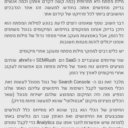
מילת מפתח היא תחרותית (כמה קשה לקדם אותה) וכמה אנשים
בדיוק מחפשים אותה בחודש. למעשה זהו אחד הנדבכים
החשובים ביותר לכל פרויקט של קידום אתר.
דבר חשוב נוסף שאנחנו רוצים לדעת בנוגע למילות המפתח הוא
היכן בדיוק אנחנו ממוקמים בחיפוש. המיקומים בגוגל משתנים
כל הזמן, אבל באמצעות מעקב אחרי מספר גדול של מילות מפתח
אנחנו יכולים לזהות מגמות חשובות.
יש כלים רבים למחקר מילות מפתח ומעקב אחרי מיקומים.
שני שירותים שעובדים כ-
SaaS
הם
SEMRush
ו-
ahrefs
. שניהם
מציעים חיפוש נוח מאוד של מילות מפתח וגם אפשרות לעקוב
אחרי מיקומים לאורך ציר הזמן.
מלבד זאת גם ה-
Search Console
של גוגל מסוגל לעשות זאת.
הכלי מאפשר לקבל רשימות של חיפושים עליהם האתר שלנו
הופיע ומה היה המיקום הממוצע שלהם ישירות מגוגל (שאר
הכלים מציגים מיקום "אבסולוטי" שהוא למעשה פחות מדויק).
החיסרון של הכלי הוא בכך שהוא לא מתייחס כלל לגולשים
שמבצעים את החיפושים ואת האופן שבו הם גולשים באתר
(למרות שיש אפשרות לחבר אותו עם
Analytics
כדי לקבל נתונים