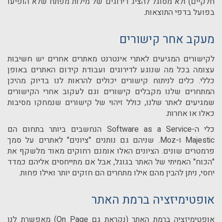
חלקיים) ולא מסוגל להציג דירוגים של מילות מפתח שלא הופיעו
בפועל בדפי התוצאות.
מעקב אחר קישורים
לקישורים המגיעים לאתרי אינטרנט מאתרים אחרים יש חשיבות
עצומה בכל מה שנוגע לדירוגים ועבודת קידום האתרים באופן
כללי. כלים לניתוח קישורים יכולים להראות לנו בדיוק מהיכן
המתחרים שלנו מקבלים קישורים וגם לעקוב אחרי הקישורים
שמגיעים לאתר שלנו, כולל זיהוי של קישורים שנמחקו מסיבות
כאלו או אחרות.
כלי ה-
Software as a Service
הנחשבים ביותר בתחום הם
Majestic
ו-
Moz
. שניהם גם נותנים "ציונים" לאתרים על סמך
פרמטרים שונים. הציונים האלו אומנם רחוקים מאוד מלשקף את
"הכוח" האמיתי של האתר בגוגל, אבל אם מתייחסים אליהם כמדד
יחסי, ניתן להבין מהם אילו מתחרים הם חזקים יותר ואילו פחות.
אופטימיזציה ברמת האתר
אופטימיזציה ברמת האתר (נקראת גם
On Page
) מאפשרת לנו