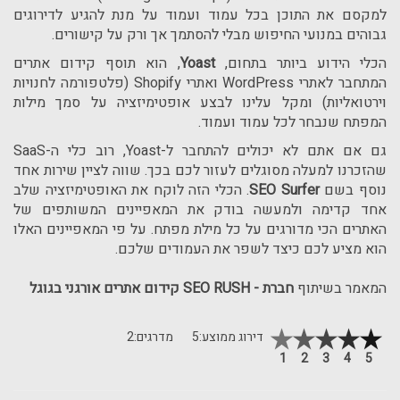
למקסם את התוכן בכל עמוד ועמוד על מנת להגיע לדירוגים
גבוהים במנועי החיפוש מבלי להסתמך אך ורק על קישורים.
הכלי הידוע ביותר בתחום,
Yoast
, הוא תוסף קידום אתרים
המתחבר לאתרי
WordPress
ואתרי
Shopify
(פלטפורמה לחנויות
וירטואליות) ומקל עלינו לבצע אופטימיזציה על סמך מילות
המפתח שנבחר לכל עמוד ועמוד.
גם אם אתם לא יכולים להתחבר ל-
Yoast
, רוב כלי ה-
SaaS
שהזכרנו למעלה מסוגלים לעזור לכם בכך. שווה לציין שירות אחד
נוסף בשם
SEO Surfer
. הכלי הזה לוקח את האופטימיזציה שלב
אחד קדימה ולמעשה בודק את המאפיינים המשותפים של
האתרים הכי מדורגים על כל מילת מפתח. על פי המאפיינים האלו
הוא מציע לכם כיצד לשפר את העמודים שלכם.
המאמר בשיתוף
חברת
SEO RUSH -
קידום אתרים אורגני בגוגל
דירוג ממוצע:
5
מדרגים:
2
1
2
3
4
5