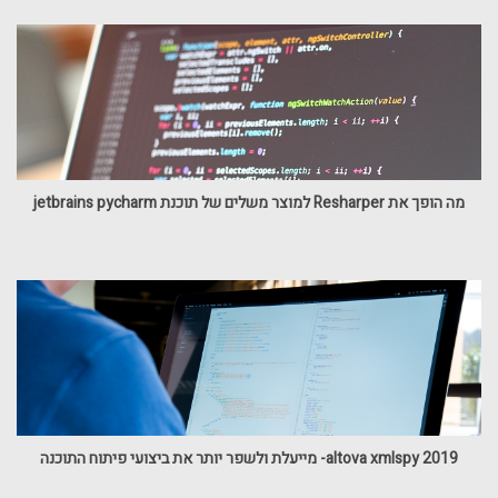
מה הופך את Resharper למוצר משלים של תוכנת jetbrains pycharm
altova xmlspy 2019- מייעלת ולשפר יותר את ביצועי פיתוח התוכנה