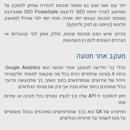
יחד עם זאת ישנן גם מספר תוכנות להורדה שניתן להתקין על
המחשב לצרכי ניתוח
SEO
. לדוגמה
SEO PowerSuite
שמורכבת
ממספר תוכנות קטנות יותר ותהיה נוחה יותר למי שרגיל לממשק
חלונות (קיימת גם למק ולינוקס)
מכיוון שיש המון תוכנות שונות, נחלק אותן לפי קטגוריות או
הצרכים השונים להם הן משמשות
מעקב אחר תנועה
הכלי בה' הידיעה למעקב אחרי תנועה הוא
Google Analytics
.
גרסה 4 מציגה שיפורים רבים בכל מה שקשור למסחר אלקטרוני
וזיהוי של אירועים שמתרחשים בתוך האתר, כך שלמעשה מדובר
בכלי מתוחכם ביותר שלא מציג אך ורק את מספר הגולשים.
ניתן להתחבר ל-
API
שלו וכך להציג נתונים בכל תוכנה או שירות
אחר.
החיסרון של
GA
הוא בכך שהחיפושים האורגנים בגוגל מוסתרים
על מנת לשמור על פרטיות הגולשים.