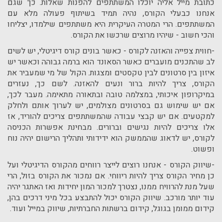
כתובת מייל אליה יוכלו המשתתפים להפנות שאלות. כך שגם
אנחנו כבעלי הקורס, נהיה תמיד בשיתוף פעולה מלא עם
המשתתפים. הרי המטרה העיקרית היא משתתפים שילמדו, יצליחו
והכי חשוב - שיהיו מרוצים שרכשו את הקורס.
-חווית צפייה והאזנה לקורס - כאשר בונים קורס דיגיטלי, יש לשים
לב שהתכנים מועברים כאשר הסאונד הוא ברמה גבוהה וכאשר יש
איזון בין סרטונים לבין טקסטים ומצגות. הקול של מי שמעביר את
הקורס, צריך להיות ברור ונעים להאזנה. לשם כך, נעזרים
במיקרופון איכותי, במצלמה טובה ובתאורה מתאימה. מעבר לכך,
אם יש שימוש גם בסרטונים מצולמים, יש לערוך אותם ולחלק
למקטעים. אם יש קבצי עבודה שהמשתתפים צריכים להוריד, אז
אלו צריכים להיות נגישים וברורים. מבחינת אפשרות הכניסה
לקורס, יש לדאוג שהממשק הוא ידידותי ותהליך הרישום יהיה נוח
ופשוט.
-שיווק הקורס - אנחנו רוצים לייצר רווחים מהקורס הדיגיטלי ועל
כן מחיר הקורס צריך להיות ריווחי. אם נמכור את הקורס בזול, הרי
שעל מנת להרוויח ממנו, נצטרך למכור המון יחידות ואז האתגר יהיה
עוד יותר מורכב. שיווק הקורס יכול להתבצע בכל מיני דרכים בהן,
קידום ממומן בגוגל, קידום ברשתות החברתיות, שיווק במייל ועוד.