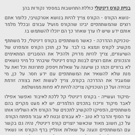
בניית קורס דיגיטלי
כוללת התחשבות במספר נקודות בהן:
-נושא הקורס - הקורס צריך להיות בנושא אטרקטיבי, כלומר אתם
רוצים שהמשתתפים יבינו שהקורס מועיל עבורם ובכלל מלמד
אותם ידע שיש לו ערך שאחר כך הם יוכלו להשתמש בו.
-טכניקת ההדרכה - כאשר משתתפים בקורס דיגיטלי, כל משתתף
מקשיב לקורס ונמצא בו לבד. על כן, תוכן הקורס והמפרט של
השיעורים, צריך להיות מדויק ולהכיל את ההסברים המתאימים
והנכונים. אתם רוצים לבנות קורס דיגיטלי שיבהיר כל מיני נושאים
לא ברורים וכמו כן שיענה על שאלות ויספק פתרונות וכל זאת על
מנת שלא להשאיר את המשתתפים עם ידע חסר. על כן, מי
שמעביר את ההדרכה בקורס, צריך לעשות זאת בצורה זורמת
ובהירה ועל כן הטכניקה צריכה להיות לא פחות ממושלמת.
-מיקוד ועשייה - בקורס דיגיטלי קל ללכת לאיבוד ואפשר אפילו
לאבד מיקוד וריכוז בתכנים הנלמדים. יש לא מעט מקרים בהם
משתתפים, הפסיקו להקשיב לתכנים של הקורס ולא השלימו אותו
עד הסוף והדבר לא טוב - לא עבורם ובטח לא עבור מפתח הקורס.
על כן, חשוב מאוד שכאשר יוצרים קורס דיגיטלי, נהיה גם בקשר
עם המשתתפים ונענה על שאלות אונליין בדף הקורס או נשאיר